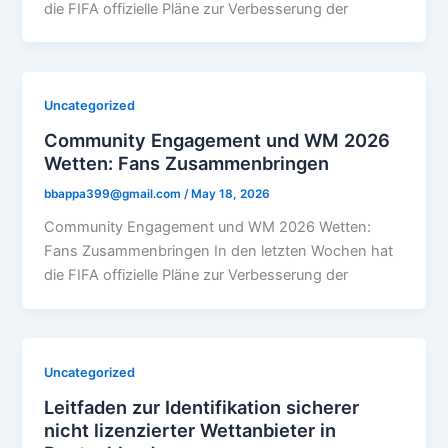
die FIFA offizielle Pläne zur Verbesserung der
Uncategorized
Community Engagement und WM 2026
Wetten: Fans Zusammenbringen
bbappa399@gmail.com
/
May 18, 2026
Community Engagement und WM 2026 Wetten:
Fans Zusammenbringen In den letzten Wochen hat
die FIFA offizielle Pläne zur Verbesserung der
Uncategorized
Leitfaden zur Identifikation sicherer
nicht lizenzierter Wettanbieter in