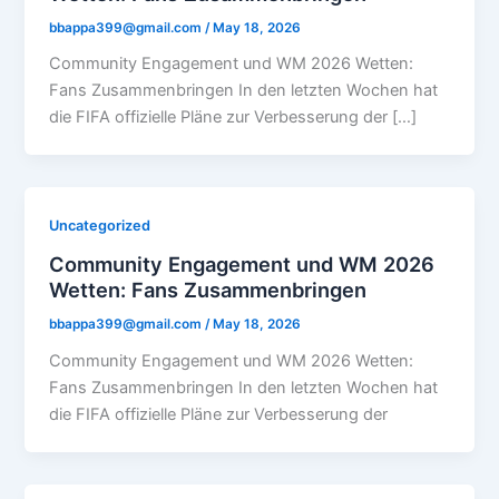
bbappa399@gmail.com
/
May 18, 2026
Community Engagement und WM 2026 Wetten:
Fans Zusammenbringen In den letzten Wochen hat
die FIFA offizielle Pläne zur Verbesserung der […]
Uncategorized
Community Engagement und WM 2026
Wetten: Fans Zusammenbringen
bbappa399@gmail.com
/
May 18, 2026
Community Engagement und WM 2026 Wetten:
Fans Zusammenbringen In den letzten Wochen hat
die FIFA offizielle Pläne zur Verbesserung der