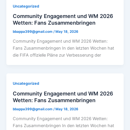
Uncategorized
Community Engagement und WM 2026
Wetten: Fans Zusammenbringen
bbappa399@gmail.com
/
May 18, 2026
Community Engagement und WM 2026 Wetten:
Fans Zusammenbringen In den letzten Wochen hat
die FIFA offizielle Pläne zur Verbesserung der
Uncategorized
Community Engagement und WM 2026
Wetten: Fans Zusammenbringen
bbappa399@gmail.com
/
May 18, 2026
Community Engagement und WM 2026 Wetten:
Fans Zusammenbringen In den letzten Wochen hat