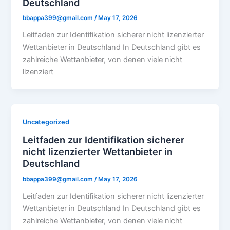
Deutschland
bbappa399@gmail.com
/
May 17, 2026
Leitfaden zur Identifikation sicherer nicht lizenzierter
Wettanbieter in Deutschland In Deutschland gibt es
zahlreiche Wettanbieter, von denen viele nicht
lizenziert
Uncategorized
Leitfaden zur Identifikation sicherer
nicht lizenzierter Wettanbieter in
Deutschland
bbappa399@gmail.com
/
May 17, 2026
Leitfaden zur Identifikation sicherer nicht lizenzierter
Wettanbieter in Deutschland In Deutschland gibt es
zahlreiche Wettanbieter, von denen viele nicht