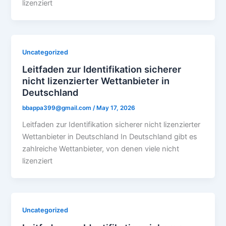
lizenziert
Uncategorized
Leitfaden zur Identifikation sicherer
nicht lizenzierter Wettanbieter in
Deutschland
bbappa399@gmail.com
/
May 17, 2026
Leitfaden zur Identifikation sicherer nicht lizenzierter
Wettanbieter in Deutschland In Deutschland gibt es
zahlreiche Wettanbieter, von denen viele nicht
lizenziert
Uncategorized