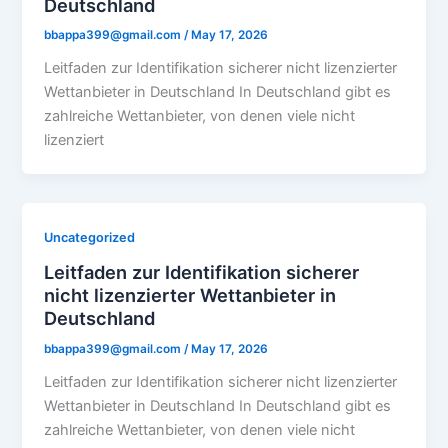
Deutschland
bbappa399@gmail.com
/
May 17, 2026
Leitfaden zur Identifikation sicherer nicht lizenzierter
Wettanbieter in Deutschland In Deutschland gibt es
zahlreiche Wettanbieter, von denen viele nicht
lizenziert
Uncategorized
Leitfaden zur Identifikation sicherer
nicht lizenzierter Wettanbieter in
Deutschland
bbappa399@gmail.com
/
May 17, 2026
Leitfaden zur Identifikation sicherer nicht lizenzierter
Wettanbieter in Deutschland In Deutschland gibt es
zahlreiche Wettanbieter, von denen viele nicht