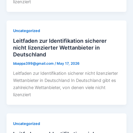
lizenziert
Uncategorized
Leitfaden zur Identifikation sicherer
nicht lizenzierter Wettanbieter in
Deutschland
bbappa399@gmail.com
/
May 17, 2026
Leitfaden zur Identifikation sicherer nicht lizenzierter
Wettanbieter in Deutschland In Deutschland gibt es
zahlreiche Wettanbieter, von denen viele nicht
lizenziert
Uncategorized