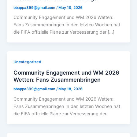
bbappa399@gmail.com
/
May 18, 2026
Community Engagement und WM 2026 Wetten:
Fans Zusammenbringen In den letzten Wochen hat
die FIFA offizielle Pläne zur Verbesserung der […]
Uncategorized
Community Engagement und WM 2026
Wetten: Fans Zusammenbringen
bbappa399@gmail.com
/
May 18, 2026
Community Engagement und WM 2026 Wetten:
Fans Zusammenbringen In den letzten Wochen hat
die FIFA offizielle Pläne zur Verbesserung der