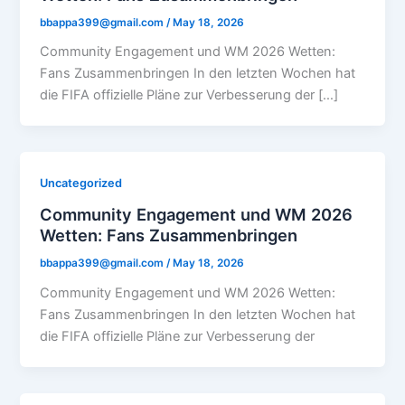
bbappa399@gmail.com
/
May 18, 2026
Community Engagement und WM 2026 Wetten:
Fans Zusammenbringen In den letzten Wochen hat
die FIFA offizielle Pläne zur Verbesserung der […]
Uncategorized
Community Engagement und WM 2026
Wetten: Fans Zusammenbringen
bbappa399@gmail.com
/
May 18, 2026
Community Engagement und WM 2026 Wetten:
Fans Zusammenbringen In den letzten Wochen hat
die FIFA offizielle Pläne zur Verbesserung der