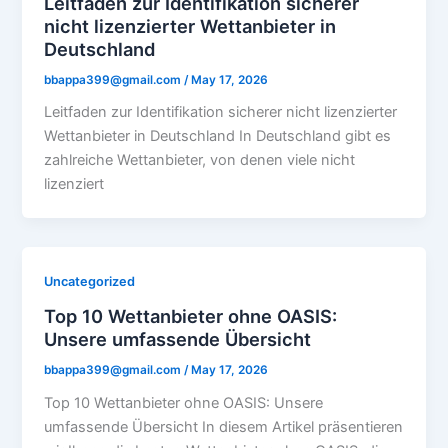
Leitfaden zur Identifikation sicherer
nicht lizenzierter Wettanbieter in
Deutschland
bbappa399@gmail.com
/
May 17, 2026
Leitfaden zur Identifikation sicherer nicht lizenzierter
Wettanbieter in Deutschland In Deutschland gibt es
zahlreiche Wettanbieter, von denen viele nicht
lizenziert
Uncategorized
Top 10 Wettanbieter ohne OASIS:
Unsere umfassende Übersicht
bbappa399@gmail.com
/
May 17, 2026
Top 10 Wettanbieter ohne OASIS: Unsere
umfassende Übersicht In diesem Artikel präsentieren