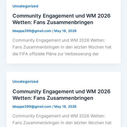
Uncategorized
Community Engagement und WM 2026
Wetten: Fans Zusammenbringen
bbappa399@gmail.com
/
May 18, 2026
Community Engagement und WM 2026 Wetten:
Fans Zusammenbringen In den letzten Wochen hat
die FIFA offizielle Pläne zur Verbesserung der
Uncategorized
Community Engagement und WM 2026
Wetten: Fans Zusammenbringen
bbappa399@gmail.com
/
May 18, 2026
Community Engagement und WM 2026 Wetten:
Fans Zusammenbringen In den letzten Wochen hat