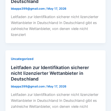
Deutschland
bbappa399@gmail.com
/
May 17, 2026
Leitfaden zur Identifikation sicherer nicht lizenzierter
Wettanbieter in Deutschland In Deutschland gibt es
zahlreiche Wettanbieter, von denen viele nicht
lizenziert
Uncategorized
Leitfaden zur Identifikation sicherer
nicht lizenzierter Wettanbieter in
Deutschland
bbappa399@gmail.com
/
May 17, 2026
Leitfaden zur Identifikation sicherer nicht lizenzierter
Wettanbieter in Deutschland In Deutschland gibt es
zahlreiche Wettanbieter, von denen viele nicht