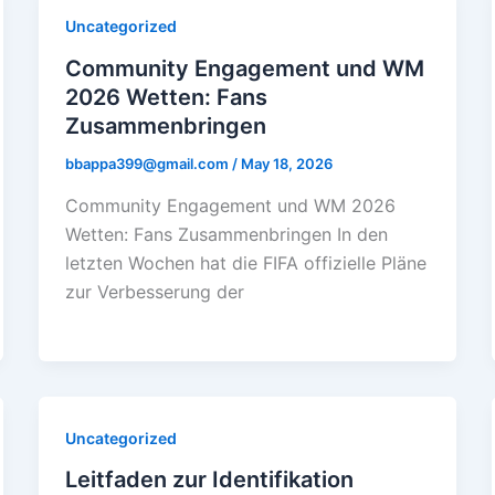
Uncategorized
Community Engagement und WM
2026 Wetten: Fans
Zusammenbringen
bbappa399@gmail.com
/
May 18, 2026
Community Engagement und WM 2026
Wetten: Fans Zusammenbringen In den
letzten Wochen hat die FIFA offizielle Pläne
zur Verbesserung der
Uncategorized
Leitfaden zur Identifikation