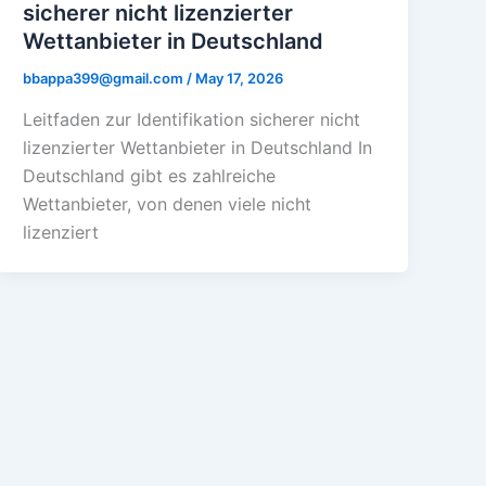
sicherer nicht lizenzierter
Wettanbieter in Deutschland
bbappa399@gmail.com
/
May 17, 2026
Leitfaden zur Identifikation sicherer nicht
lizenzierter Wettanbieter in Deutschland In
Deutschland gibt es zahlreiche
Wettanbieter, von denen viele nicht
lizenziert