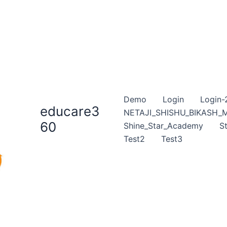
Demo
Login
Login-
educare3
NETAJI_SHISHU_BIKASH_M
60
Shine_Star_Academy
S
Test2
Test3