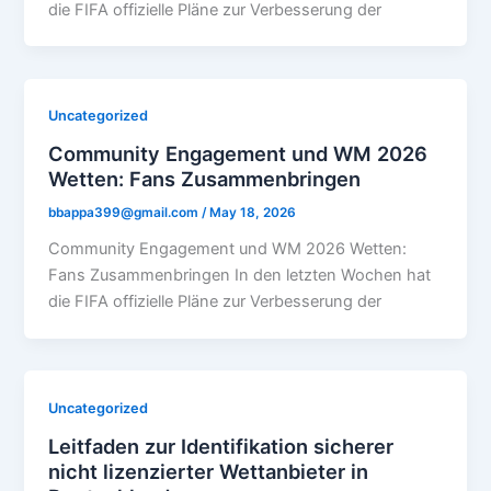
die FIFA offizielle Pläne zur Verbesserung der
Uncategorized
Community Engagement und WM 2026
Wetten: Fans Zusammenbringen
bbappa399@gmail.com
/
May 18, 2026
Community Engagement und WM 2026 Wetten:
Fans Zusammenbringen In den letzten Wochen hat
die FIFA offizielle Pläne zur Verbesserung der
Uncategorized
Leitfaden zur Identifikation sicherer
nicht lizenzierter Wettanbieter in