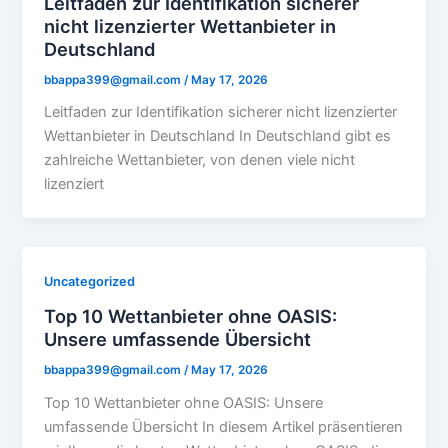
Leitfaden zur Identifikation sicherer
nicht lizenzierter Wettanbieter in
Deutschland
bbappa399@gmail.com
/
May 17, 2026
Leitfaden zur Identifikation sicherer nicht lizenzierter
Wettanbieter in Deutschland In Deutschland gibt es
zahlreiche Wettanbieter, von denen viele nicht
lizenziert
Uncategorized
Top 10 Wettanbieter ohne OASIS:
Unsere umfassende Übersicht
bbappa399@gmail.com
/
May 17, 2026
Top 10 Wettanbieter ohne OASIS: Unsere
umfassende Übersicht In diesem Artikel präsentieren