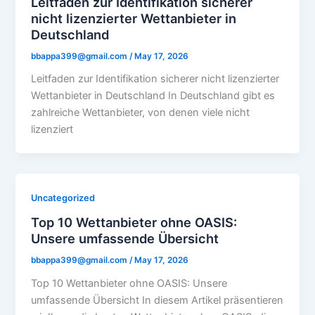
Leitfaden zur Identifikation sicherer
nicht lizenzierter Wettanbieter in
Deutschland
bbappa399@gmail.com
/
May 17, 2026
Leitfaden zur Identifikation sicherer nicht lizenzierter
Wettanbieter in Deutschland In Deutschland gibt es
zahlreiche Wettanbieter, von denen viele nicht
lizenziert
Uncategorized
Top 10 Wettanbieter ohne OASIS:
Unsere umfassende Übersicht
bbappa399@gmail.com
/
May 17, 2026
Top 10 Wettanbieter ohne OASIS: Unsere
umfassende Übersicht In diesem Artikel präsentieren