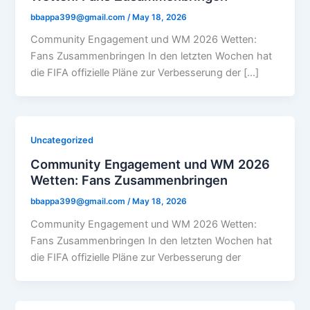
bbappa399@gmail.com
/
May 18, 2026
Community Engagement und WM 2026 Wetten:
Fans Zusammenbringen In den letzten Wochen hat
die FIFA offizielle Pläne zur Verbesserung der […]
Uncategorized
Community Engagement und WM 2026
Wetten: Fans Zusammenbringen
bbappa399@gmail.com
/
May 18, 2026
Community Engagement und WM 2026 Wetten:
Fans Zusammenbringen In den letzten Wochen hat
die FIFA offizielle Pläne zur Verbesserung der