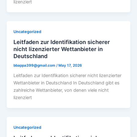
lizenziert
Uncategorized
Leitfaden zur Identifikation sicherer
nicht lizenzierter Wettanbieter in
Deutschland
bbappa399@gmail.com
/
May 17, 2026
Leitfaden zur Identifikation sicherer nicht lizenzierter
Wettanbieter in Deutschland In Deutschland gibt es
zahlreiche Wettanbieter, von denen viele nicht
lizenziert
Uncategorized