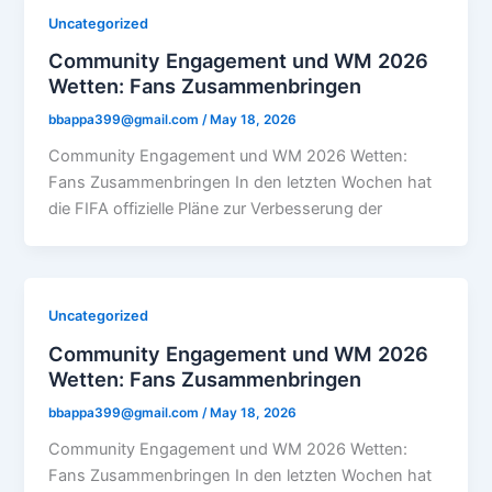
Uncategorized
Community Engagement und WM 2026
Wetten: Fans Zusammenbringen
bbappa399@gmail.com
/
May 18, 2026
Community Engagement und WM 2026 Wetten:
Fans Zusammenbringen In den letzten Wochen hat
die FIFA offizielle Pläne zur Verbesserung der
Uncategorized
Community Engagement und WM 2026
Wetten: Fans Zusammenbringen
bbappa399@gmail.com
/
May 18, 2026
Community Engagement und WM 2026 Wetten:
Fans Zusammenbringen In den letzten Wochen hat