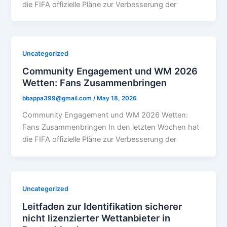
die FIFA offizielle Pläne zur Verbesserung der
Uncategorized
Community Engagement und WM 2026
Wetten: Fans Zusammenbringen
bbappa399@gmail.com
/
May 18, 2026
Community Engagement und WM 2026 Wetten:
Fans Zusammenbringen In den letzten Wochen hat
die FIFA offizielle Pläne zur Verbesserung der
Uncategorized
Leitfaden zur Identifikation sicherer
nicht lizenzierter Wettanbieter in