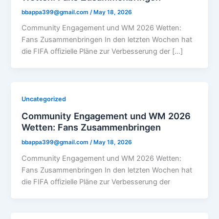
bbappa399@gmail.com
/
May 18, 2026
Community Engagement und WM 2026 Wetten:
Fans Zusammenbringen In den letzten Wochen hat
die FIFA offizielle Pläne zur Verbesserung der […]
Uncategorized
Community Engagement und WM 2026
Wetten: Fans Zusammenbringen
bbappa399@gmail.com
/
May 18, 2026
Community Engagement und WM 2026 Wetten:
Fans Zusammenbringen In den letzten Wochen hat
die FIFA offizielle Pläne zur Verbesserung der