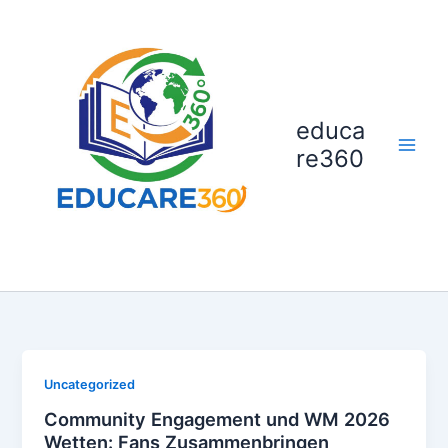
Skip
to
content
educa
re360
Uncategorized
Community Engagement und WM 2026
Wetten: Fans Zusammenbringen