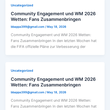
Uncategorized
Community Engagement und WM 2026
Wetten: Fans Zusammenbringen
bbappa399@gmail.com
/
May 18, 2026
Community Engagement und WM 2026 Wetten:
Fans Zusammenbringen In den letzten Wochen hat
die FIFA offizielle Pläne zur Verbesserung der
Uncategorized
Community Engagement und WM 2026
Wetten: Fans Zusammenbringen
bbappa399@gmail.com
/
May 18, 2026
Community Engagement und WM 2026 Wetten:
Fans Zusammenbringen In den letzten Wochen hat