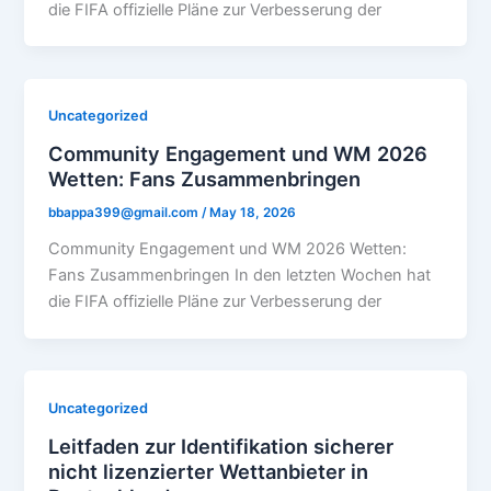
die FIFA offizielle Pläne zur Verbesserung der
Uncategorized
Community Engagement und WM 2026
Wetten: Fans Zusammenbringen
bbappa399@gmail.com
/
May 18, 2026
Community Engagement und WM 2026 Wetten:
Fans Zusammenbringen In den letzten Wochen hat
die FIFA offizielle Pläne zur Verbesserung der
Uncategorized
Leitfaden zur Identifikation sicherer
nicht lizenzierter Wettanbieter in