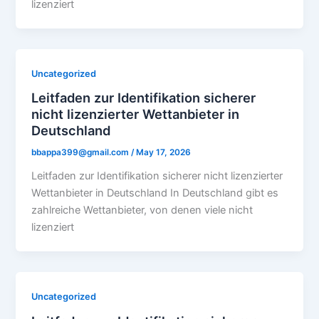
lizenziert
Uncategorized
Leitfaden zur Identifikation sicherer
nicht lizenzierter Wettanbieter in
Deutschland
bbappa399@gmail.com
/
May 17, 2026
Leitfaden zur Identifikation sicherer nicht lizenzierter
Wettanbieter in Deutschland In Deutschland gibt es
zahlreiche Wettanbieter, von denen viele nicht
lizenziert
Uncategorized