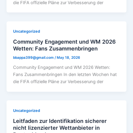
die FIFA offizielle Pläne zur Verbesserung der
Uncategorized
Community Engagement und WM 2026
Wetten: Fans Zusammenbringen
bbappa399@gmail.com
/
May 18, 2026
Community Engagement und WM 2026 Wetten:
Fans Zusammenbringen In den letzten Wochen hat
die FIFA offizielle Pläne zur Verbesserung der
Uncategorized
Leitfaden zur Identifikation sicherer
nicht lizenzierter Wettanbieter in