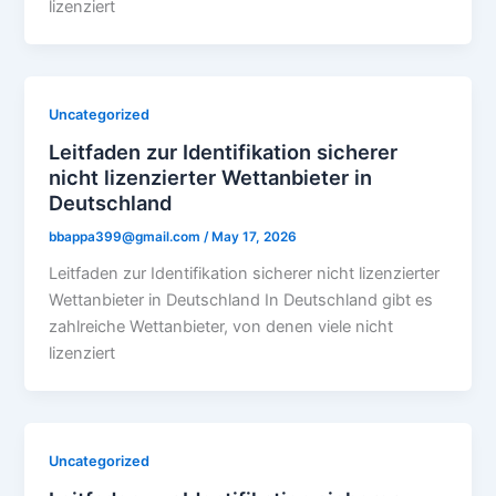
lizenziert
Uncategorized
Leitfaden zur Identifikation sicherer
nicht lizenzierter Wettanbieter in
Deutschland
bbappa399@gmail.com
/
May 17, 2026
Leitfaden zur Identifikation sicherer nicht lizenzierter
Wettanbieter in Deutschland In Deutschland gibt es
zahlreiche Wettanbieter, von denen viele nicht
lizenziert
Uncategorized