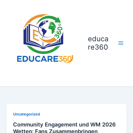
Skip
to
content
educa
re360
Uncategorized
Community Engagement und WM 2026
Wetten: Fans Zusammenbringen