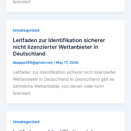
lizenziert
Uncategorized
Leitfaden zur Identifikation sicherer
nicht lizenzierter Wettanbieter in
Deutschland
bbappa399@gmail.com
/
May 17, 2026
Leitfaden zur Identifikation sicherer nicht lizenzierter
Wettanbieter in Deutschland In Deutschland gibt es
zahlreiche Wettanbieter, von denen viele nicht
lizenziert
Uncategorized