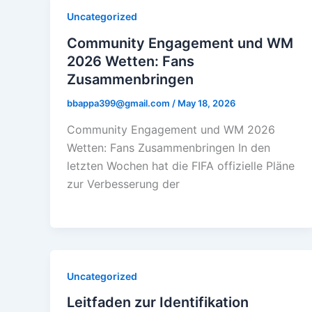
Uncategorized
Community Engagement und WM
2026 Wetten: Fans
Zusammenbringen
bbappa399@gmail.com
/
May 18, 2026
Community Engagement und WM 2026
Wetten: Fans Zusammenbringen In den
letzten Wochen hat die FIFA offizielle Pläne
zur Verbesserung der
Uncategorized
Leitfaden zur Identifikation