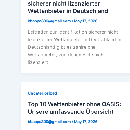
sicherer nicht lizenzierter
Wettanbieter in Deutschland
bbappa399@gmail.com
/
May 17, 2026
Leitfaden zur Identifikation sicherer nicht
lizenzierter Wettanbieter in Deutschland In
Deutschland gibt es zahlreiche
Wettanbieter, von denen viele nicht
lizenziert
Uncategorized
Top 10 Wettanbieter ohne OASIS:
Unsere umfassende Übersicht
bbappa399@gmail.com
/
May 17, 2026