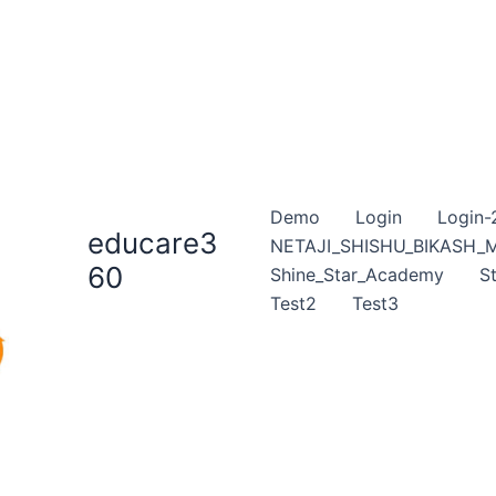
Demo
Login
Login-
educare3
NETAJI_SHISHU_BIKASH_M
60
Shine_Star_Academy
S
Test2
Test3