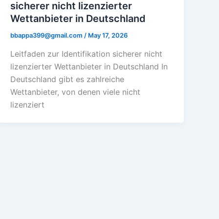
sicherer nicht lizenzierter
Wettanbieter in Deutschland
bbappa399@gmail.com
/
May 17, 2026
Leitfaden zur Identifikation sicherer nicht
lizenzierter Wettanbieter in Deutschland In
Deutschland gibt es zahlreiche
Wettanbieter, von denen viele nicht
lizenziert