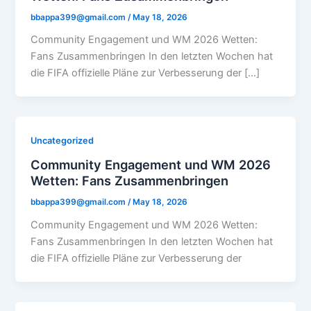
bbappa399@gmail.com
/
May 18, 2026
Community Engagement und WM 2026 Wetten:
Fans Zusammenbringen In den letzten Wochen hat
die FIFA offizielle Pläne zur Verbesserung der […]
Uncategorized
Community Engagement und WM 2026
Wetten: Fans Zusammenbringen
bbappa399@gmail.com
/
May 18, 2026
Community Engagement und WM 2026 Wetten:
Fans Zusammenbringen In den letzten Wochen hat
die FIFA offizielle Pläne zur Verbesserung der