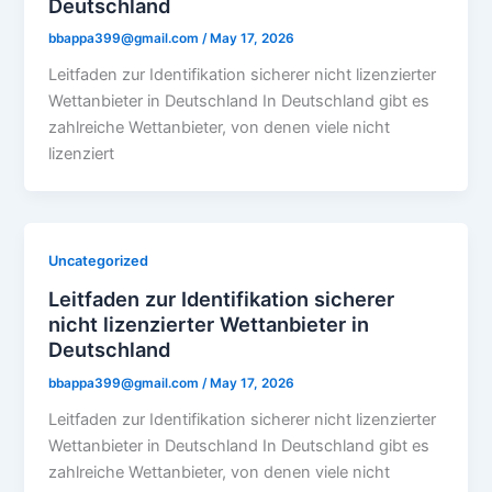
Deutschland
bbappa399@gmail.com
/
May 17, 2026
Leitfaden zur Identifikation sicherer nicht lizenzierter
Wettanbieter in Deutschland In Deutschland gibt es
zahlreiche Wettanbieter, von denen viele nicht
lizenziert
Uncategorized
Leitfaden zur Identifikation sicherer
nicht lizenzierter Wettanbieter in
Deutschland
bbappa399@gmail.com
/
May 17, 2026
Leitfaden zur Identifikation sicherer nicht lizenzierter
Wettanbieter in Deutschland In Deutschland gibt es
zahlreiche Wettanbieter, von denen viele nicht