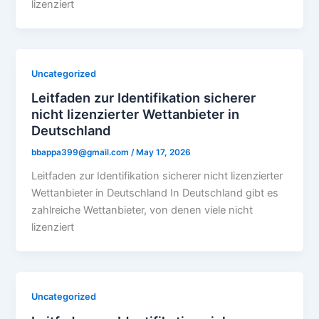
lizenziert
Uncategorized
Leitfaden zur Identifikation sicherer
nicht lizenzierter Wettanbieter in
Deutschland
bbappa399@gmail.com
/
May 17, 2026
Leitfaden zur Identifikation sicherer nicht lizenzierter
Wettanbieter in Deutschland In Deutschland gibt es
zahlreiche Wettanbieter, von denen viele nicht
lizenziert
Uncategorized