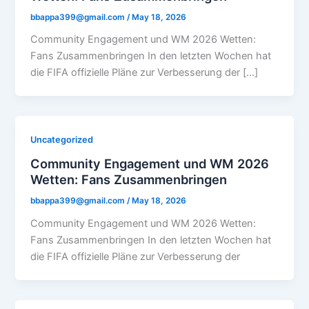
bbappa399@gmail.com
/
May 18, 2026
Community Engagement und WM 2026 Wetten:
Fans Zusammenbringen In den letzten Wochen hat
die FIFA offizielle Pläne zur Verbesserung der […]
Uncategorized
Community Engagement und WM 2026
Wetten: Fans Zusammenbringen
bbappa399@gmail.com
/
May 18, 2026
Community Engagement und WM 2026 Wetten:
Fans Zusammenbringen In den letzten Wochen hat
die FIFA offizielle Pläne zur Verbesserung der