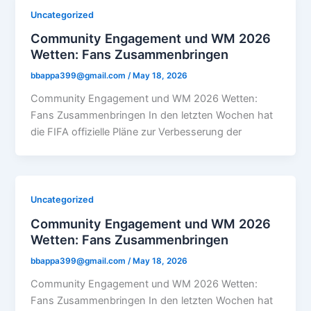
Uncategorized
Community Engagement und WM 2026
Wetten: Fans Zusammenbringen
bbappa399@gmail.com
/
May 18, 2026
Community Engagement und WM 2026 Wetten:
Fans Zusammenbringen In den letzten Wochen hat
die FIFA offizielle Pläne zur Verbesserung der
Uncategorized
Community Engagement und WM 2026
Wetten: Fans Zusammenbringen
bbappa399@gmail.com
/
May 18, 2026
Community Engagement und WM 2026 Wetten:
Fans Zusammenbringen In den letzten Wochen hat