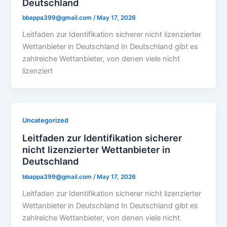
Deutschland
bbappa399@gmail.com
/
May 17, 2026
Leitfaden zur Identifikation sicherer nicht lizenzierter
Wettanbieter in Deutschland In Deutschland gibt es
zahlreiche Wettanbieter, von denen viele nicht
lizenziert
Uncategorized
Leitfaden zur Identifikation sicherer
nicht lizenzierter Wettanbieter in
Deutschland
bbappa399@gmail.com
/
May 17, 2026
Leitfaden zur Identifikation sicherer nicht lizenzierter
Wettanbieter in Deutschland In Deutschland gibt es
zahlreiche Wettanbieter, von denen viele nicht