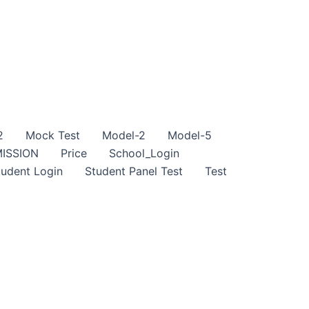
2
Mock Test
Model-2
Model-5
ISSION
Price
School_Login
tudent Login
Student Panel Test
Test