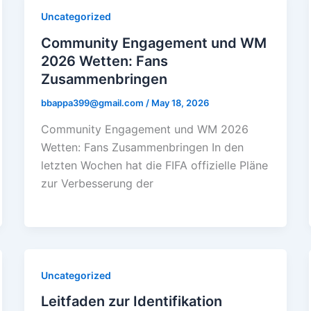
Uncategorized
Community Engagement und WM
2026 Wetten: Fans
Zusammenbringen
bbappa399@gmail.com
/
May 18, 2026
Community Engagement und WM 2026
Wetten: Fans Zusammenbringen In den
letzten Wochen hat die FIFA offizielle Pläne
zur Verbesserung der
Uncategorized
Leitfaden zur Identifikation