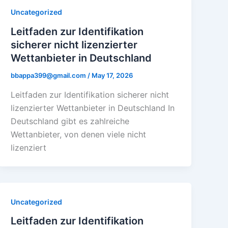
Uncategorized
Leitfaden zur Identifikation
sicherer nicht lizenzierter
Wettanbieter in Deutschland
bbappa399@gmail.com
/
May 17, 2026
Leitfaden zur Identifikation sicherer nicht
lizenzierter Wettanbieter in Deutschland In
Deutschland gibt es zahlreiche
Wettanbieter, von denen viele nicht
lizenziert
Uncategorized
Leitfaden zur Identifikation