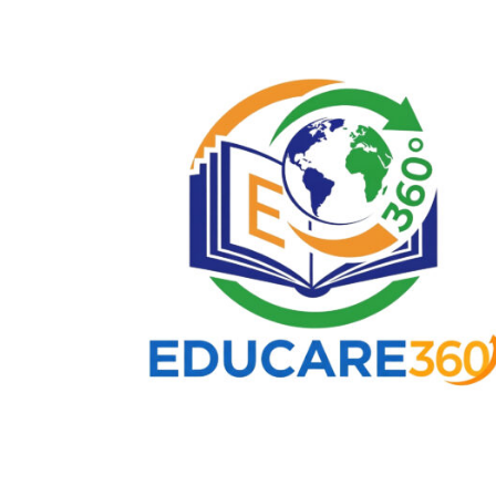
Skip
to
content