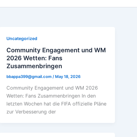
Uncategorized
Community Engagement und WM
2026 Wetten: Fans
Zusammenbringen
bbappa399@gmail.com
/
May 18, 2026
Community Engagement und WM 2026
Wetten: Fans Zusammenbringen In den
letzten Wochen hat die FIFA offizielle Pläne
zur Verbesserung der