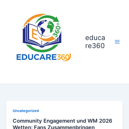
Skip
to
content
educa
re360
Uncategorized
Community Engagement und WM 2026
Wetten: Fans Zusammenbringen