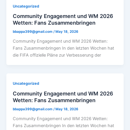
Uncategorized
Community Engagement und WM 2026
Wetten: Fans Zusammenbringen
bbappa399@gmail.com
/
May 18, 2026
Community Engagement und WM 2026 Wetten:
Fans Zusammenbringen In den letzten Wochen hat
die FIFA offizielle Pläne zur Verbesserung der
Uncategorized
Community Engagement und WM 2026
Wetten: Fans Zusammenbringen
bbappa399@gmail.com
/
May 18, 2026
Community Engagement und WM 2026 Wetten:
Fans Zusammenbringen In den letzten Wochen hat