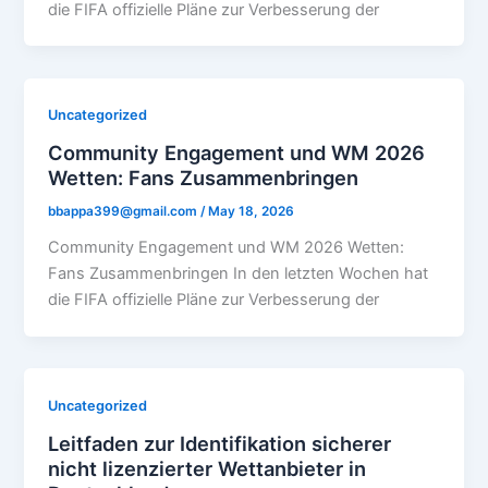
die FIFA offizielle Pläne zur Verbesserung der
Uncategorized
Community Engagement und WM 2026
Wetten: Fans Zusammenbringen
bbappa399@gmail.com
/
May 18, 2026
Community Engagement und WM 2026 Wetten:
Fans Zusammenbringen In den letzten Wochen hat
die FIFA offizielle Pläne zur Verbesserung der
Uncategorized
Leitfaden zur Identifikation sicherer
nicht lizenzierter Wettanbieter in