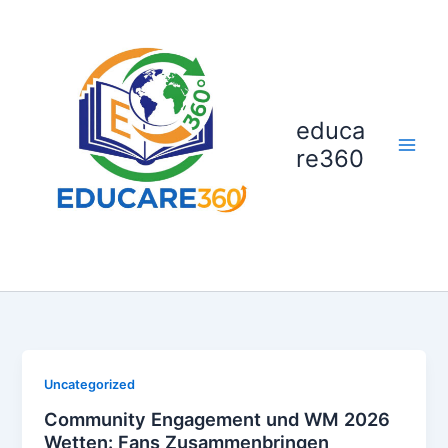
Skip
to
content
educa
re360
Uncategorized
Community Engagement und WM 2026
Wetten: Fans Zusammenbringen