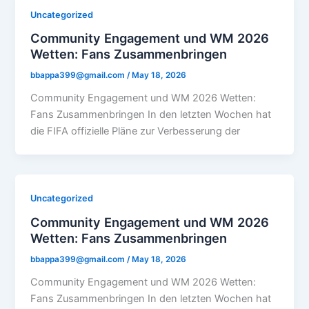
Uncategorized
Community Engagement und WM 2026
Wetten: Fans Zusammenbringen
bbappa399@gmail.com
/
May 18, 2026
Community Engagement und WM 2026 Wetten:
Fans Zusammenbringen In den letzten Wochen hat
die FIFA offizielle Pläne zur Verbesserung der
Uncategorized
Community Engagement und WM 2026
Wetten: Fans Zusammenbringen
bbappa399@gmail.com
/
May 18, 2026
Community Engagement und WM 2026 Wetten:
Fans Zusammenbringen In den letzten Wochen hat