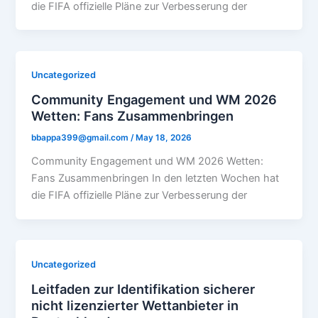
die FIFA offizielle Pläne zur Verbesserung der
Uncategorized
Community Engagement und WM 2026
Wetten: Fans Zusammenbringen
bbappa399@gmail.com
/
May 18, 2026
Community Engagement und WM 2026 Wetten:
Fans Zusammenbringen In den letzten Wochen hat
die FIFA offizielle Pläne zur Verbesserung der
Uncategorized
Leitfaden zur Identifikation sicherer
nicht lizenzierter Wettanbieter in