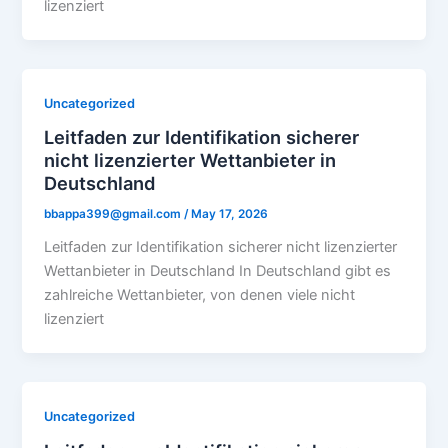
lizenziert
Uncategorized
Leitfaden zur Identifikation sicherer
nicht lizenzierter Wettanbieter in
Deutschland
bbappa399@gmail.com
/
May 17, 2026
Leitfaden zur Identifikation sicherer nicht lizenzierter
Wettanbieter in Deutschland In Deutschland gibt es
zahlreiche Wettanbieter, von denen viele nicht
lizenziert
Uncategorized