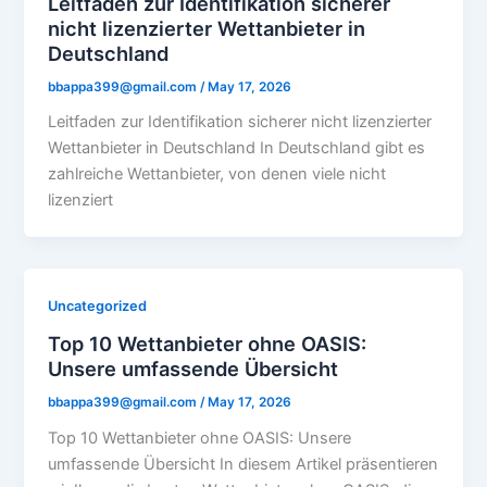
Leitfaden zur Identifikation sicherer
nicht lizenzierter Wettanbieter in
Deutschland
bbappa399@gmail.com
/
May 17, 2026
Leitfaden zur Identifikation sicherer nicht lizenzierter
Wettanbieter in Deutschland In Deutschland gibt es
zahlreiche Wettanbieter, von denen viele nicht
lizenziert
Uncategorized
Top 10 Wettanbieter ohne OASIS:
Unsere umfassende Übersicht
bbappa399@gmail.com
/
May 17, 2026
Top 10 Wettanbieter ohne OASIS: Unsere
umfassende Übersicht In diesem Artikel präsentieren