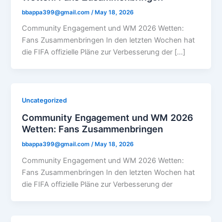
bbappa399@gmail.com
/
May 18, 2026
Community Engagement und WM 2026 Wetten:
Fans Zusammenbringen In den letzten Wochen hat
die FIFA offizielle Pläne zur Verbesserung der […]
Uncategorized
Community Engagement und WM 2026
Wetten: Fans Zusammenbringen
bbappa399@gmail.com
/
May 18, 2026
Community Engagement und WM 2026 Wetten:
Fans Zusammenbringen In den letzten Wochen hat
die FIFA offizielle Pläne zur Verbesserung der