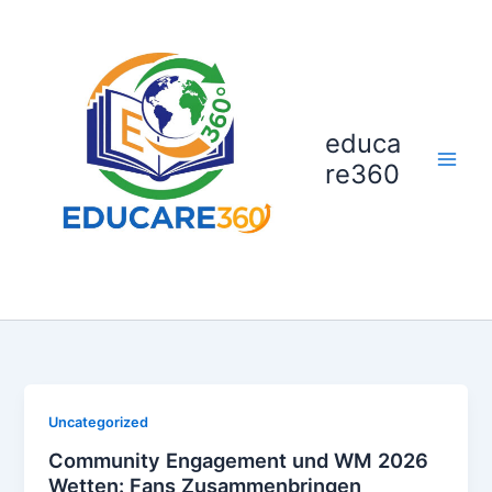
Skip
to
content
educa
re360
Uncategorized
Community Engagement und WM 2026
Wetten: Fans Zusammenbringen