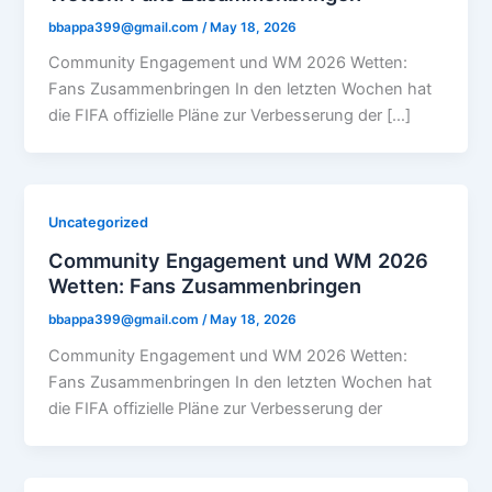
bbappa399@gmail.com
/
May 18, 2026
Community Engagement und WM 2026 Wetten:
Fans Zusammenbringen In den letzten Wochen hat
die FIFA offizielle Pläne zur Verbesserung der […]
Uncategorized
Community Engagement und WM 2026
Wetten: Fans Zusammenbringen
bbappa399@gmail.com
/
May 18, 2026
Community Engagement und WM 2026 Wetten:
Fans Zusammenbringen In den letzten Wochen hat
die FIFA offizielle Pläne zur Verbesserung der