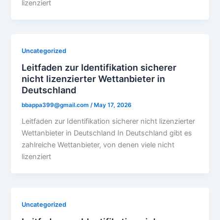
lizenziert
Uncategorized
Leitfaden zur Identifikation sicherer
nicht lizenzierter Wettanbieter in
Deutschland
bbappa399@gmail.com
/
May 17, 2026
Leitfaden zur Identifikation sicherer nicht lizenzierter
Wettanbieter in Deutschland In Deutschland gibt es
zahlreiche Wettanbieter, von denen viele nicht
lizenziert
Uncategorized