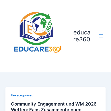
Skip
to
content
educa
re360
Uncategorized
Community Engagement und WM 2026
Wetten: Fans Zusammenbringen