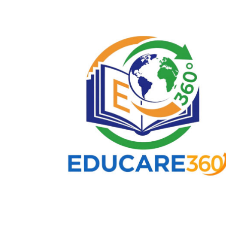
Skip
to
content