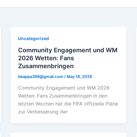
Uncategorized
Community Engagement und WM
2026 Wetten: Fans
Zusammenbringen
bbappa399@gmail.com
/
May 18, 2026
Community Engagement und WM 2026
Wetten: Fans Zusammenbringen In den
letzten Wochen hat die FIFA offizielle Pläne
zur Verbesserung der