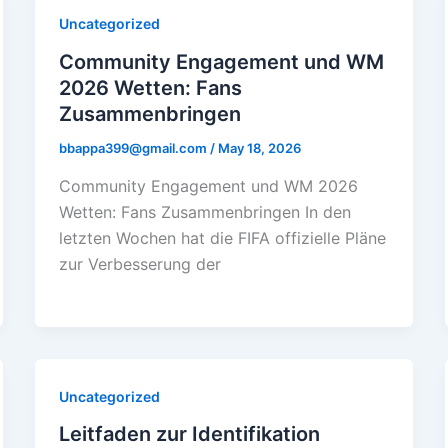
Uncategorized
Community Engagement und WM
2026 Wetten: Fans
Zusammenbringen
bbappa399@gmail.com
/
May 18, 2026
Community Engagement und WM 2026
Wetten: Fans Zusammenbringen In den
letzten Wochen hat die FIFA offizielle Pläne
zur Verbesserung der
Uncategorized
Leitfaden zur Identifikation