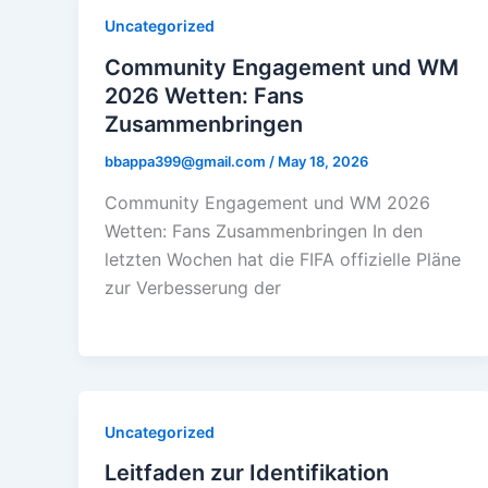
Uncategorized
Community Engagement und WM
2026 Wetten: Fans
Zusammenbringen
bbappa399@gmail.com
/
May 18, 2026
Community Engagement und WM 2026
Wetten: Fans Zusammenbringen In den
letzten Wochen hat die FIFA offizielle Pläne
zur Verbesserung der
Uncategorized
Leitfaden zur Identifikation