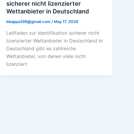
sicherer nicht lizenzierter
Wettanbieter in Deutschland
bbappa399@gmail.com
/
May 17, 2026
Leitfaden zur Identifikation sicherer nicht
lizenzierter Wettanbieter in Deutschland In
Deutschland gibt es zahlreiche
Wettanbieter, von denen viele nicht
lizenziert