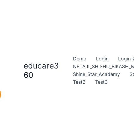
Demo
Login
Login-
educare3
NETAJI_SHISHU_BIKASH_M
60
Shine_Star_Academy
S
Test2
Test3