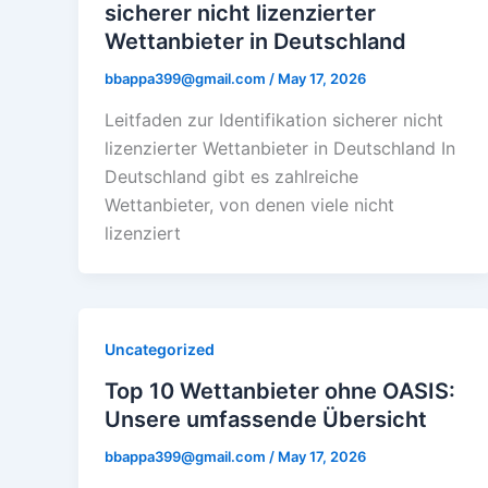
sicherer nicht lizenzierter
Wettanbieter in Deutschland
bbappa399@gmail.com
/
May 17, 2026
Leitfaden zur Identifikation sicherer nicht
lizenzierter Wettanbieter in Deutschland In
Deutschland gibt es zahlreiche
Wettanbieter, von denen viele nicht
lizenziert
Uncategorized
Top 10 Wettanbieter ohne OASIS:
Unsere umfassende Übersicht
bbappa399@gmail.com
/
May 17, 2026