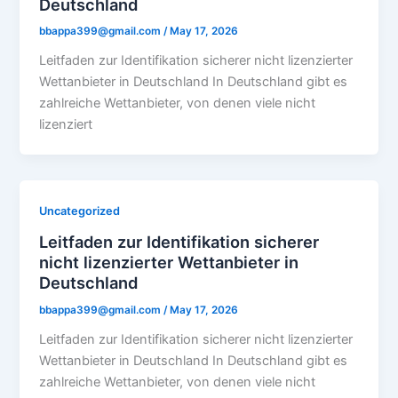
Deutschland
bbappa399@gmail.com
/
May 17, 2026
Leitfaden zur Identifikation sicherer nicht lizenzierter
Wettanbieter in Deutschland In Deutschland gibt es
zahlreiche Wettanbieter, von denen viele nicht
lizenziert
Uncategorized
Leitfaden zur Identifikation sicherer
nicht lizenzierter Wettanbieter in
Deutschland
bbappa399@gmail.com
/
May 17, 2026
Leitfaden zur Identifikation sicherer nicht lizenzierter
Wettanbieter in Deutschland In Deutschland gibt es
zahlreiche Wettanbieter, von denen viele nicht