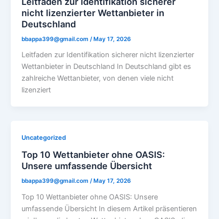
Leitfaden zur Identifikation sicherer
nicht lizenzierter Wettanbieter in
Deutschland
bbappa399@gmail.com
/
May 17, 2026
Leitfaden zur Identifikation sicherer nicht lizenzierter
Wettanbieter in Deutschland In Deutschland gibt es
zahlreiche Wettanbieter, von denen viele nicht
lizenziert
Uncategorized
Top 10 Wettanbieter ohne OASIS:
Unsere umfassende Übersicht
bbappa399@gmail.com
/
May 17, 2026
Top 10 Wettanbieter ohne OASIS: Unsere
umfassende Übersicht In diesem Artikel präsentieren