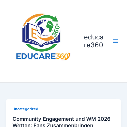
Skip
to
content
educa
re360
Uncategorized
Community Engagement und WM 2026
Wetten: Fans Zusammenbringen