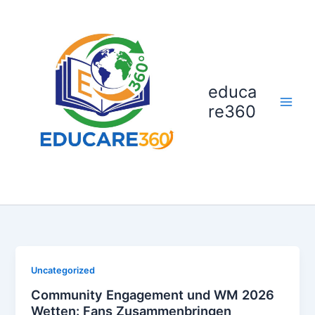
Skip
to
content
educa
re360
Uncategorized
Community Engagement und WM 2026
Wetten: Fans Zusammenbringen