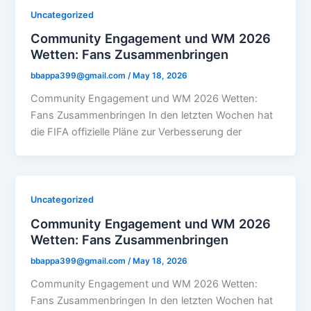
Uncategorized
Community Engagement und WM 2026
Wetten: Fans Zusammenbringen
bbappa399@gmail.com
/
May 18, 2026
Community Engagement und WM 2026 Wetten:
Fans Zusammenbringen In den letzten Wochen hat
die FIFA offizielle Pläne zur Verbesserung der
Uncategorized
Community Engagement und WM 2026
Wetten: Fans Zusammenbringen
bbappa399@gmail.com
/
May 18, 2026
Community Engagement und WM 2026 Wetten:
Fans Zusammenbringen In den letzten Wochen hat