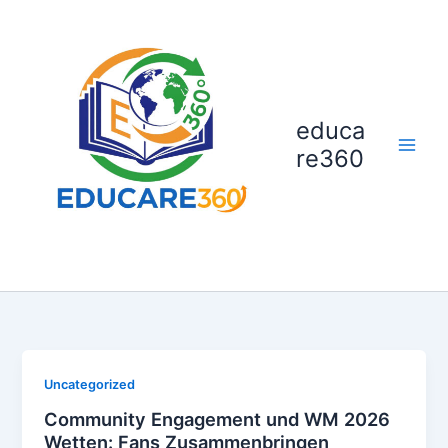
Skip
to
content
educa
re360
Uncategorized
Community Engagement und WM 2026
Wetten: Fans Zusammenbringen