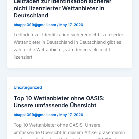
Leitfaden zur Identifikation sicherer
nicht lizenzierter Wettanbieter in
Deutschland
bbappa399@gmail.com
/
May 17, 2026
Leitfaden zur Identifikation sicherer nicht lizenzierter
Wettanbieter in Deutschland In Deutschland gibt es
zahlreiche Wettanbieter, von denen viele nicht
lizenziert
Uncategorized
Top 10 Wettanbieter ohne OASIS:
Unsere umfassende Übersicht
bbappa399@gmail.com
/
May 17, 2026
Top 10 Wettanbieter ohne OASIS: Unsere
umfassende Übersicht In diesem Artikel präsentieren