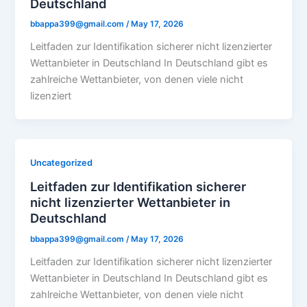
Deutschland
bbappa399@gmail.com
/
May 17, 2026
Leitfaden zur Identifikation sicherer nicht lizenzierter
Wettanbieter in Deutschland In Deutschland gibt es
zahlreiche Wettanbieter, von denen viele nicht
lizenziert
Uncategorized
Leitfaden zur Identifikation sicherer
nicht lizenzierter Wettanbieter in
Deutschland
bbappa399@gmail.com
/
May 17, 2026
Leitfaden zur Identifikation sicherer nicht lizenzierter
Wettanbieter in Deutschland In Deutschland gibt es
zahlreiche Wettanbieter, von denen viele nicht