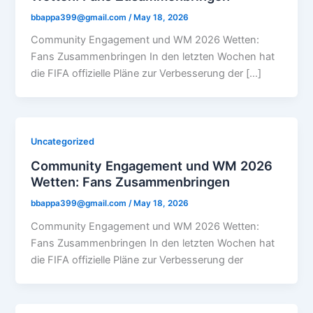
bbappa399@gmail.com
/
May 18, 2026
Community Engagement und WM 2026 Wetten:
Fans Zusammenbringen In den letzten Wochen hat
die FIFA offizielle Pläne zur Verbesserung der […]
Uncategorized
Community Engagement und WM 2026
Wetten: Fans Zusammenbringen
bbappa399@gmail.com
/
May 18, 2026
Community Engagement und WM 2026 Wetten:
Fans Zusammenbringen In den letzten Wochen hat
die FIFA offizielle Pläne zur Verbesserung der