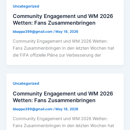
Uncategorized
Community Engagement und WM 2026
Wetten: Fans Zusammenbringen
bbappa399@gmail.com
/
May 18, 2026
Community Engagement und WM 2026 Wetten:
Fans Zusammenbringen In den letzten Wochen hat
die FIFA offizielle Pläne zur Verbesserung der
Uncategorized
Community Engagement und WM 2026
Wetten: Fans Zusammenbringen
bbappa399@gmail.com
/
May 18, 2026
Community Engagement und WM 2026 Wetten:
Fans Zusammenbringen In den letzten Wochen hat