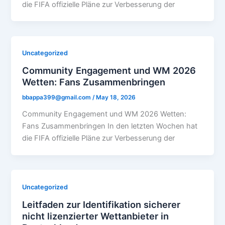
die FIFA offizielle Pläne zur Verbesserung der
Uncategorized
Community Engagement und WM 2026
Wetten: Fans Zusammenbringen
bbappa399@gmail.com
/
May 18, 2026
Community Engagement und WM 2026 Wetten:
Fans Zusammenbringen In den letzten Wochen hat
die FIFA offizielle Pläne zur Verbesserung der
Uncategorized
Leitfaden zur Identifikation sicherer
nicht lizenzierter Wettanbieter in