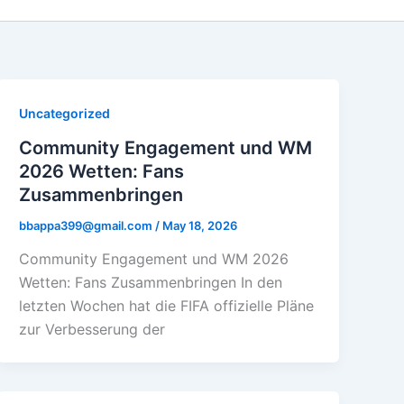
Uncategorized
Community Engagement und WM
2026 Wetten: Fans
Zusammenbringen
bbappa399@gmail.com
/
May 18, 2026
Community Engagement und WM 2026
Wetten: Fans Zusammenbringen In den
letzten Wochen hat die FIFA offizielle Pläne
zur Verbesserung der