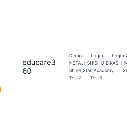
Demo
Login
Login-
educare3
NETAJI_SHISHU_BIKASH_M
60
Shine_Star_Academy
S
Test2
Test3