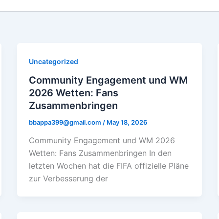
Uncategorized
Community Engagement und WM
2026 Wetten: Fans
Zusammenbringen
bbappa399@gmail.com
/
May 18, 2026
Community Engagement und WM 2026
Wetten: Fans Zusammenbringen In den
letzten Wochen hat die FIFA offizielle Pläne
zur Verbesserung der