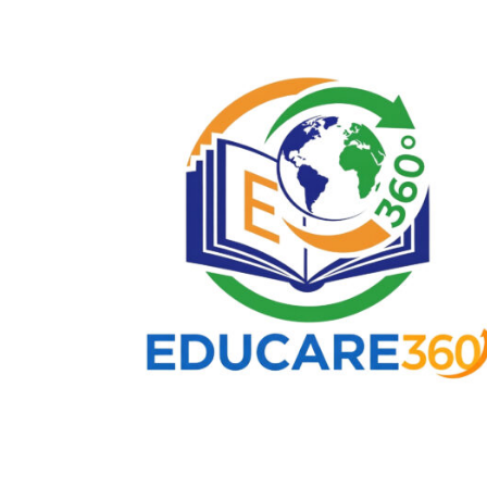
Skip
to
content