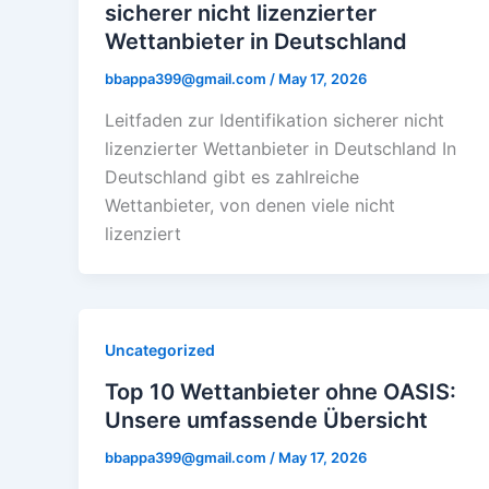
sicherer nicht lizenzierter
Wettanbieter in Deutschland
bbappa399@gmail.com
/
May 17, 2026
Leitfaden zur Identifikation sicherer nicht
lizenzierter Wettanbieter in Deutschland In
Deutschland gibt es zahlreiche
Wettanbieter, von denen viele nicht
lizenziert
Uncategorized
Top 10 Wettanbieter ohne OASIS:
Unsere umfassende Übersicht
bbappa399@gmail.com
/
May 17, 2026