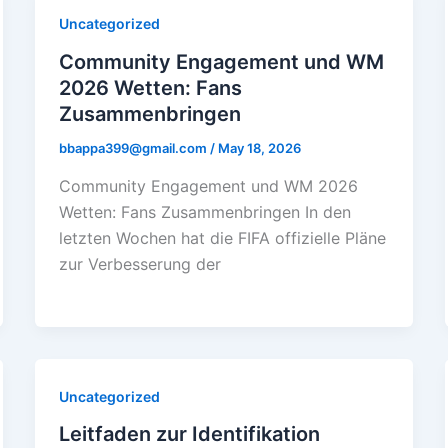
Uncategorized
Community Engagement und WM
2026 Wetten: Fans
Zusammenbringen
bbappa399@gmail.com
/
May 18, 2026
Community Engagement und WM 2026
Wetten: Fans Zusammenbringen In den
letzten Wochen hat die FIFA offizielle Pläne
zur Verbesserung der
Uncategorized
Leitfaden zur Identifikation