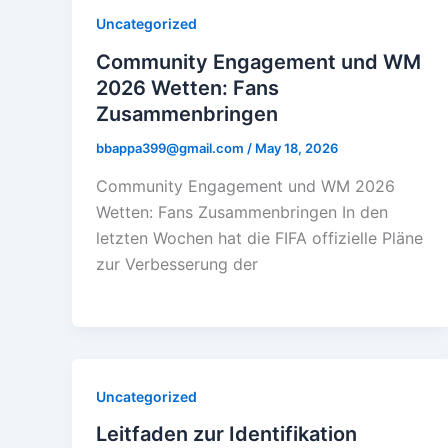
Uncategorized
Community Engagement und WM
2026 Wetten: Fans
Zusammenbringen
bbappa399@gmail.com
/
May 18, 2026
Community Engagement und WM 2026
Wetten: Fans Zusammenbringen In den
letzten Wochen hat die FIFA offizielle Pläne
zur Verbesserung der
Uncategorized
Leitfaden zur Identifikation