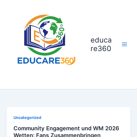
Skip
to
content
educa
re360
Uncategorized
Community Engagement und WM 2026
Wetten: Fans Zusammenbringen