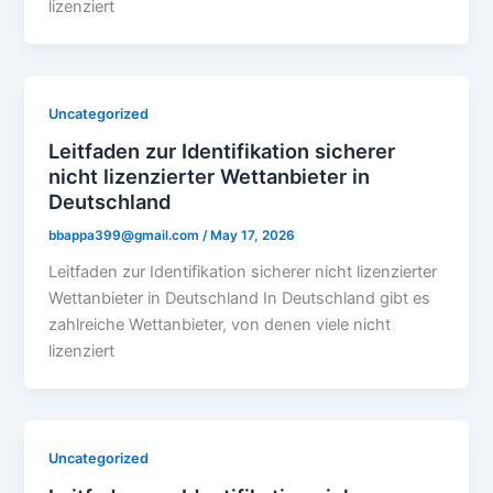
lizenziert
Uncategorized
Leitfaden zur Identifikation sicherer
nicht lizenzierter Wettanbieter in
Deutschland
bbappa399@gmail.com
/
May 17, 2026
Leitfaden zur Identifikation sicherer nicht lizenzierter
Wettanbieter in Deutschland In Deutschland gibt es
zahlreiche Wettanbieter, von denen viele nicht
lizenziert
Uncategorized