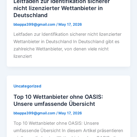
Leitfaden zur Identifikation sicherer
nicht lizenzierter Wettanbieter in
Deutschland
bbappa399@gmail.com
/
May 17, 2026
Leitfaden zur Identifikation sicherer nicht lizenzierter
Wettanbieter in Deutschland In Deutschland gibt es
zahlreiche Wettanbieter, von denen viele nicht
lizenziert
Uncategorized
Top 10 Wettanbieter ohne OASIS:
Unsere umfassende Übersicht
bbappa399@gmail.com
/
May 17, 2026
Top 10 Wettanbieter ohne OASIS: Unsere
umfassende Übersicht In diesem Artikel präsentieren