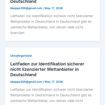
Deutschland
bbappa399@gmail.com
/
May 17, 2026
Leitfaden zur Identifikation sicherer nicht lizenzierter
Wettanbieter in Deutschland In Deutschland gibt es
zahlreiche Wettanbieter, von denen viele nicht
lizenziert
Uncategorized
Leitfaden zur Identifikation sicherer
nicht lizenzierter Wettanbieter in
Deutschland
bbappa399@gmail.com
/
May 17, 2026
Leitfaden zur Identifikation sicherer nicht lizenzierter
Wettanbieter in Deutschland In Deutschland gibt es
zahlreiche Wettanbieter, von denen viele nicht