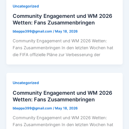
Uncategorized
Community Engagement und WM 2026
Wetten: Fans Zusammenbringen
bbappa399@gmail.com
/
May 18, 2026
Community Engagement und WM 2026 Wetten:
Fans Zusammenbringen In den letzten Wochen hat
die FIFA offizielle Pläne zur Verbesserung der
Uncategorized
Community Engagement und WM 2026
Wetten: Fans Zusammenbringen
bbappa399@gmail.com
/
May 18, 2026
Community Engagement und WM 2026 Wetten:
Fans Zusammenbringen In den letzten Wochen hat