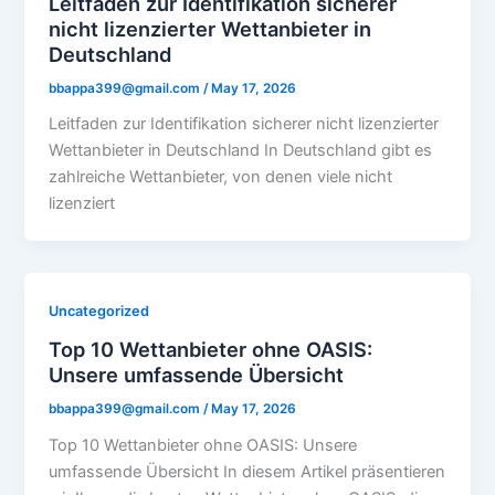
Leitfaden zur Identifikation sicherer
nicht lizenzierter Wettanbieter in
Deutschland
bbappa399@gmail.com
/
May 17, 2026
Leitfaden zur Identifikation sicherer nicht lizenzierter
Wettanbieter in Deutschland In Deutschland gibt es
zahlreiche Wettanbieter, von denen viele nicht
lizenziert
Uncategorized
Top 10 Wettanbieter ohne OASIS:
Unsere umfassende Übersicht
bbappa399@gmail.com
/
May 17, 2026
Top 10 Wettanbieter ohne OASIS: Unsere
umfassende Übersicht In diesem Artikel präsentieren