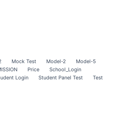
2
Mock Test
Model-2
Model-5
ISSION
Price
School_Login
tudent Login
Student Panel Test
Test