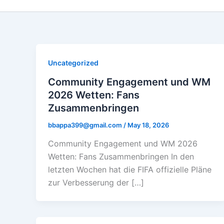
Uncategorized
Community Engagement und WM
2026 Wetten: Fans
Zusammenbringen
bbappa399@gmail.com
/
May 18, 2026
Community Engagement und WM 2026
Wetten: Fans Zusammenbringen In den
letzten Wochen hat die FIFA offizielle Pläne
zur Verbesserung der […]