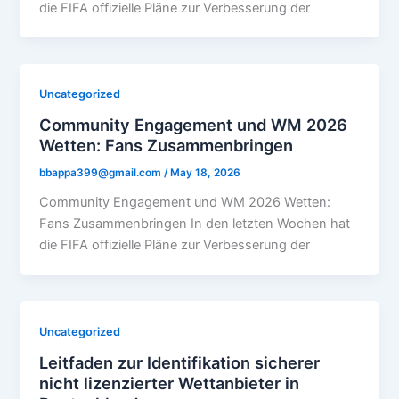
die FIFA offizielle Pläne zur Verbesserung der
Uncategorized
Community Engagement und WM 2026
Wetten: Fans Zusammenbringen
bbappa399@gmail.com
/
May 18, 2026
Community Engagement und WM 2026 Wetten:
Fans Zusammenbringen In den letzten Wochen hat
die FIFA offizielle Pläne zur Verbesserung der
Uncategorized
Leitfaden zur Identifikation sicherer
nicht lizenzierter Wettanbieter in