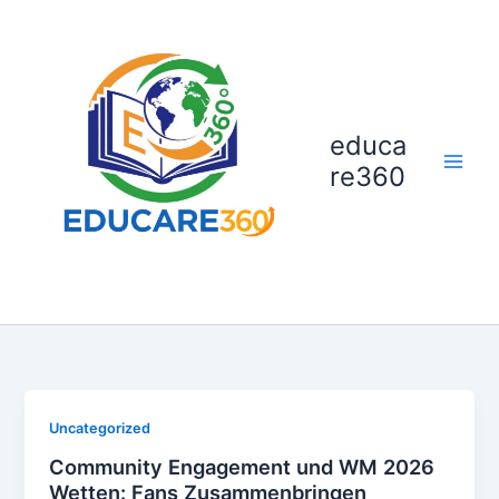
Skip
to
content
educa
re360
Uncategorized
Community Engagement und WM 2026
Wetten: Fans Zusammenbringen