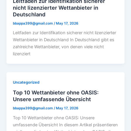
Leitfaden zur Identifikation sicherer
nicht lizenzierter Wettanbieter in
Deutschland
bbappa399@gmail.com
/
May 17, 2026
Leitfaden zur Identifikation sicherer nicht lizenzierter
Wettanbieter in Deutschland In Deutschland gibt es
zahlreiche Wettanbieter, von denen viele nicht
lizenziert
Uncategorized
Top 10 Wettanbieter ohne OASIS:
Unsere umfassende Übersicht
bbappa399@gmail.com
/
May 17, 2026
Top 10 Wettanbieter ohne OASIS: Unsere
umfassende Übersicht In diesem Artikel präsentieren