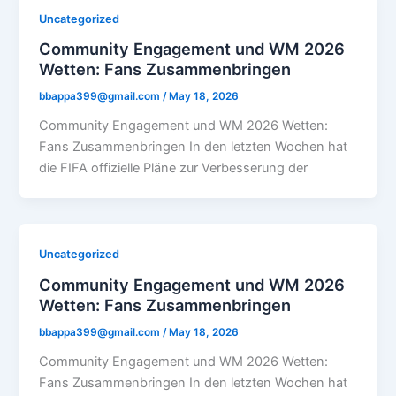
Uncategorized
Community Engagement und WM 2026
Wetten: Fans Zusammenbringen
bbappa399@gmail.com
/
May 18, 2026
Community Engagement und WM 2026 Wetten:
Fans Zusammenbringen In den letzten Wochen hat
die FIFA offizielle Pläne zur Verbesserung der
Uncategorized
Community Engagement und WM 2026
Wetten: Fans Zusammenbringen
bbappa399@gmail.com
/
May 18, 2026
Community Engagement und WM 2026 Wetten:
Fans Zusammenbringen In den letzten Wochen hat