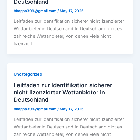
Deutschland
bbappa399@gmail.com
/
May 17, 2026
Leitfaden zur Identifikation sicherer nicht lizenzierter
Wettanbieter in Deutschland In Deutschland gibt es
zahlreiche Wettanbieter, von denen viele nicht
lizenziert
Uncategorized
Leitfaden zur Identifikation sicherer
nicht lizenzierter Wettanbieter in
Deutschland
bbappa399@gmail.com
/
May 17, 2026
Leitfaden zur Identifikation sicherer nicht lizenzierter
Wettanbieter in Deutschland In Deutschland gibt es
zahlreiche Wettanbieter, von denen viele nicht