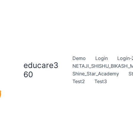
Demo
Login
Login-
educare3
NETAJI_SHISHU_BIKASH_M
60
Shine_Star_Academy
S
Test2
Test3