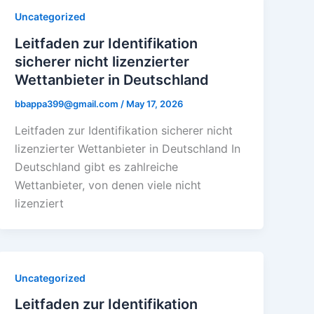
Uncategorized
Leitfaden zur Identifikation
sicherer nicht lizenzierter
Wettanbieter in Deutschland
bbappa399@gmail.com
/
May 17, 2026
Leitfaden zur Identifikation sicherer nicht
lizenzierter Wettanbieter in Deutschland In
Deutschland gibt es zahlreiche
Wettanbieter, von denen viele nicht
lizenziert
Uncategorized
Leitfaden zur Identifikation